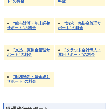
ト”
の料金
料金
●
“給与計算・年末調整
●
“請求・売掛金管理サ
サポート”
の料金
ポート”
の料金
●
“支払・買掛金管理サ
●
“クラウド会計導入・
ポート”
の料金
運用サポート”
の料金
●
“財務診断・資金繰り
サポート”
の料金