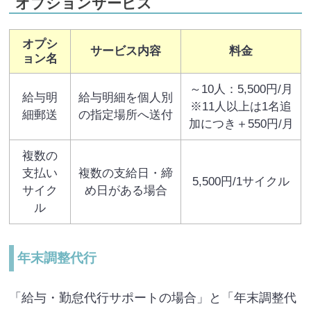
オプションサービス
オプシ
サービス内容
料金
ョン名
～10人：5,500円/月
給与明
給与明細を個人別
※11人以上は1名追
細郵送
の指定場所へ送付
加につき＋550円/月
複数の
支払い
複数の支給日・締
5,500円/1サイクル
サイク
め日がある場合
ル
年末調整代行
「給与・勤怠代行サポートの場合」と「年末調整代