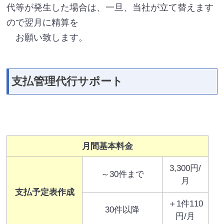
代等が発生した場合は、一旦、当社が立て替えます
ので翌月に精算を
お願い致します。
支払管理代行サポート
月間基本料金
3,300円/
～30件まで
月
支払予定表作成
＋1件110
30件以降
円/月