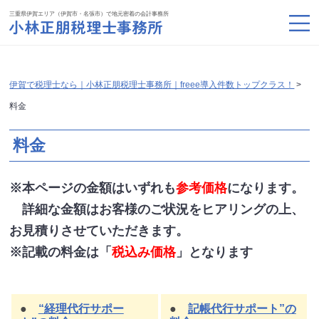
三重県伊賀エリア（伊賀市・名張市）で地元密着の会計事務所
伊賀で税理士なら｜小林正朋税理士事務所｜freee導入件数トップクラス！
>
料金
料金
※本ページの金額はいずれも
参考価格
になります。
詳細な金額はお客様のご状況をヒアリングの上、
お見積りさせていただきます。
※記載の料金は「
税込み価格
」となります
●
“経理代行サポー
●
記帳代行サポート”
の