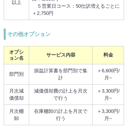
以上
５営業日コース：50仕訳増えるごとに
＋2,750円
その他オプション
オプシ
サービス内容
料金
ョン名
損益計算書を部門別で集
＋6,600円/
部門別
計
月~
月次減
減価償却費の計上を月次
＋3,300円/
価償却
で行う
月~
月次棚
在庫棚卸の計上を月次で
＋3,300円/
卸
行う
月~