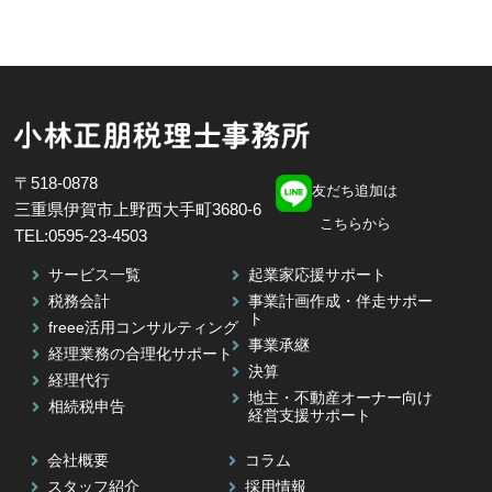
新米経営者必見！！【利益の出し方を知るシリーズ入
門編②】決算書を使って利益の出し方を知ろう！！～
利益の方程式について解説～(初心者向け)
2024.06.28
新米経営者必見！！【利益の出し方を知るシリーズ入
〒518-0878
門編➀】決算書を読めるようになろう！～決算書の見
友だち追加は
三重県伊賀市上野西大手町3680-6
方・読み方についてポイントを絞って解説～(初心者向
こちらから
け)
TEL:0595-23-4503
サービス一覧
起業家応援サポート
2024.05.31
税務会計
事業計画作成・伴走サポー
ト
freee活用コンサルティング
令和6年度税制改正 賃上げ促進税制の強化について解
事業承継
経理業務の合理化サポート
説(中小企業向け)
決算
経理代行
地主・不動産オーナー向け
相続税申告
経営支援サポート
2024.04.12
令和6年6月1日以降に始まる定額減税の仕方について～
会社概要
コラム
設例を使って解説～
スタッフ紹介
採用情報